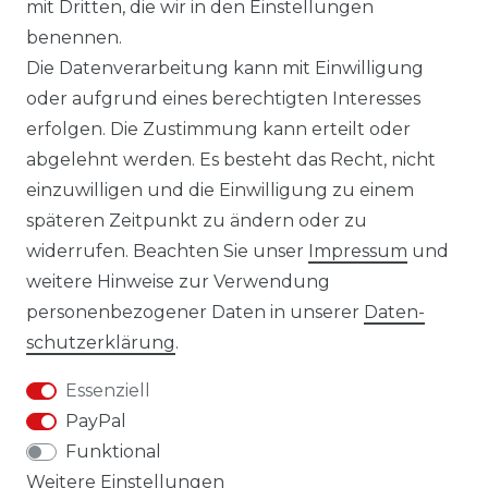
mit Dritten, die wir in den Einstellungen
14 TAGE RÜCKGABERECHT
benennen.
Die Datenverarbeitung kann mit Einwilligung
oder aufgrund eines berechtigten Interesses
erfolgen. Die Zustimmung kann erteilt oder
Laro-Shop.de
abgelehnt werden. Es besteht das Recht, nicht
einzuwilligen und die Einwilligung zu einem
06233-7705680
späteren Zeitpunkt zu ändern oder zu
info@laro-shop.de
widerrufen. Beachten Sie unser
Impressum
und
Montag - Freitag, 09:00 - 17:00
weitere Hinweise zur Verwendung
personenbezogener Daten in unserer
Daten­
schutz­erklärung
.
Essenziell
Widerrufs­recht
Impressum
PayPal
Funktional
Weitere Einstellungen