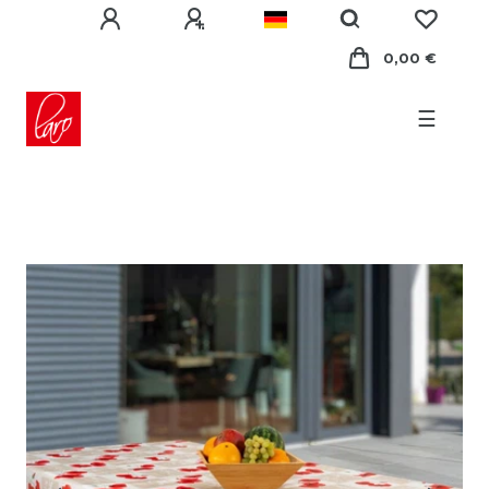
0,00 €
☰