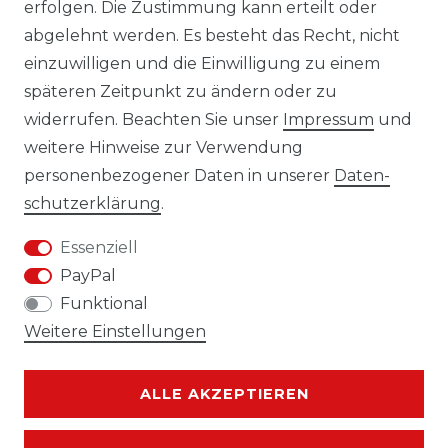
erfolgen. Die Zustimmung kann erteilt oder
Laro-Shop.de
abgelehnt werden. Es besteht das Recht, nicht
einzuwilligen und die Einwilligung zu einem
06233-7705680
späteren Zeitpunkt zu ändern oder zu
info@laro-shop.de
widerrufen. Beachten Sie unser
Impressum
und
Montag - Freitag, 09:00 - 17:00
weitere Hinweise zur Verwendung
personenbezogener Daten in unserer
Daten­
schutz­erklärung
.
Essenziell
Widerrufs­recht
Impressum
PayPal
Funktional
Weitere Einstellungen
Daten­schutz­erklärung
AGB
ALLE AKZEPTIEREN