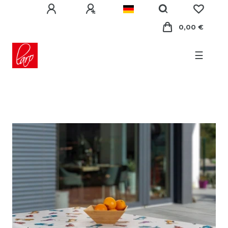
0,00 €
☰