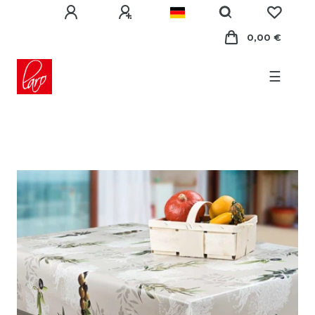
0,00 €
☰