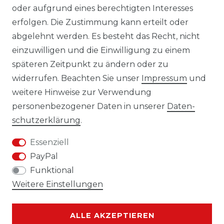
oder aufgrund eines berechtigten Interesses
erfolgen. Die Zustimmung kann erteilt oder
Laro-Shop.de
abgelehnt werden. Es besteht das Recht, nicht
einzuwilligen und die Einwilligung zu einem
06233-7705680
späteren Zeitpunkt zu ändern oder zu
info@laro-shop.de
widerrufen. Beachten Sie unser
Impressum
und
Montag - Freitag, 09:00 - 17:00
weitere Hinweise zur Verwendung
personenbezogener Daten in unserer
Daten­
schutz­erklärung
.
Essenziell
Widerrufs­recht
Impressum
PayPal
Funktional
Weitere Einstellungen
Daten­schutz­erklärung
AGB
ALLE AKZEPTIEREN