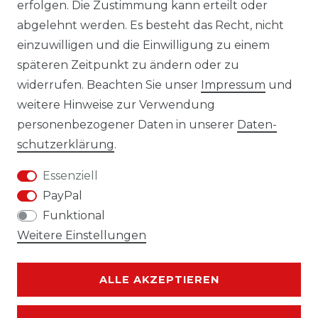
erfolgen. Die Zustimmung kann erteilt oder
Laro-Shop.de
abgelehnt werden. Es besteht das Recht, nicht
einzuwilligen und die Einwilligung zu einem
06233-7705680
späteren Zeitpunkt zu ändern oder zu
info@laro-shop.de
widerrufen. Beachten Sie unser
Impressum
und
Montag - Freitag, 09:00 - 17:00
weitere Hinweise zur Verwendung
personenbezogener Daten in unserer
Daten­
schutz­erklärung
.
Essenziell
Widerrufs­recht
Impressum
PayPal
Funktional
Weitere Einstellungen
Daten­schutz­erklärung
AGB
ALLE AKZEPTIEREN