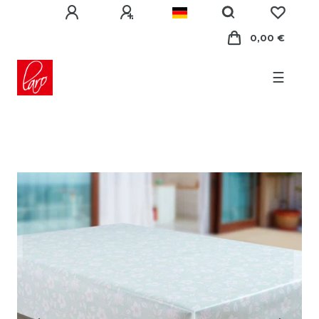
0,00 €
☰