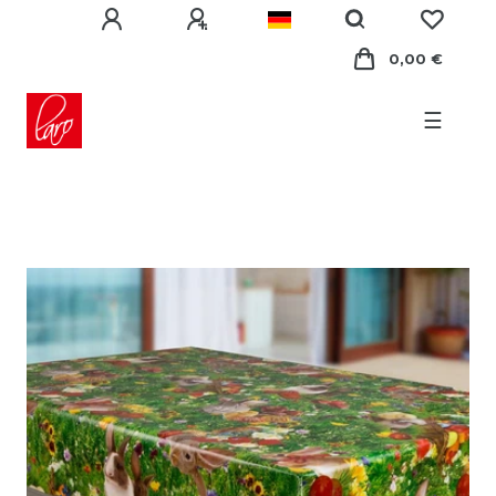
0,00 €
☰