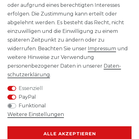
oder aufgrund eines berechtigten Interesses
erfolgen. Die Zustimmung kann erteilt oder
Laro-Shop.de
abgelehnt werden. Es besteht das Recht, nicht
einzuwilligen und die Einwilligung zu einem
06233-7705680
späteren Zeitpunkt zu ändern oder zu
info@laro-shop.de
widerrufen. Beachten Sie unser
Impressum
und
Montag - Freitag, 09:00 - 17:00
weitere Hinweise zur Verwendung
personenbezogener Daten in unserer
Daten­
schutz­erklärung
.
Essenziell
Widerrufs­recht
Impressum
PayPal
Funktional
Weitere Einstellungen
Daten­schutz­erklärung
AGB
ALLE AKZEPTIEREN