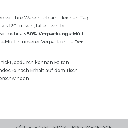
n wir Ihre Ware noch am gleichen Tag.
als 120cm sein, falten wir Ihr
ir mehr als
50% Verpackungs-Müll
.
tik-Müll in unserer Verpackung –
Der
chickt, dadurch können Falten
hdecke nach Erhalt auf dem Tisch
verschwinden.
LIEFERZEIT ETWA 1 BIS 3 WERKTAGE