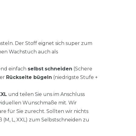
steln. Der Stoff eignet sich super zum
inen Wachstuch auch als
end einfach
selbst
schneiden
(Schere
der
Rückseite bügeln
(niedrigste Stufe +
XXL
und teilen Sie uns im Anschluss
ividuellen Wunschmaße mit. Wir
e für Sie zurecht. Sollten wir nichts
ß (M, L, XXL) zum Selbstschneiden zu