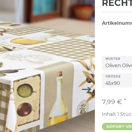
RECH
Artikelnu
MUSTER
GRÖSSE
*
7,99 €
Inhalt
1
Stüc
SOFORT VER