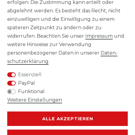
erfolgen. Die Zustimmung kann erteilt oder
Laro-Shop.de
abgelehnt werden. Es besteht das Recht, nicht
einzuwilligen und die Einwilligung zu einem
06233-7705680
späteren Zeitpunkt zu ändern oder zu
info@laro-shop.de
widerrufen. Beachten Sie unser
Impressum
und
Montag - Freitag, 09:00 - 17:00
weitere Hinweise zur Verwendung
personenbezogener Daten in unserer
Daten­
schutz­erklärung
.
Essenziell
Widerrufs­recht
Impressum
PayPal
Funktional
Weitere Einstellungen
Daten­schutz­erklärung
AGB
ALLE AKZEPTIEREN