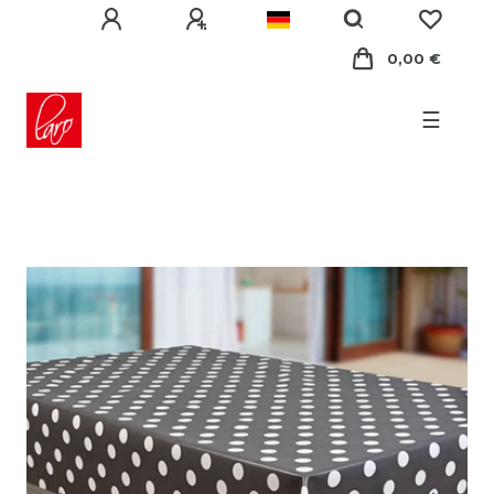
0,00 €
☰