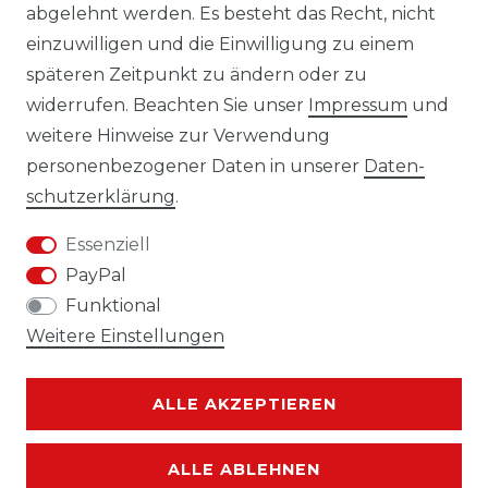
Laro-Shop.de
abgelehnt werden. Es besteht das Recht, nicht
einzuwilligen und die Einwilligung zu einem
06233-7705680
späteren Zeitpunkt zu ändern oder zu
info@laro-shop.de
widerrufen. Beachten Sie unser
Impressum
und
Montag - Freitag, 09:00 - 17:00
weitere Hinweise zur Verwendung
personenbezogener Daten in unserer
Daten­
schutz­erklärung
.
Essenziell
Widerrufs­recht
Impressum
PayPal
Funktional
Weitere Einstellungen
Daten­schutz­erklärung
AGB
ALLE AKZEPTIEREN
ALLE ABLEHNEN