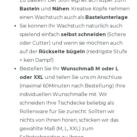
zu basteln. Der Stoff eignet sich super zum
Basteln
und
Nähen
. Kreative Köpfe nehmen
einen Wachstuch auch als
Bastelunterlage
.
Sie können Ihr Wachstuch natürlich auch
spielend einfach
selbst
schneiden
(Schere
oder Cutter) und wenn sie möchten auch
auf der
Rückseite bügeln
(niedrigste Stufe
+ kein Dampf)
Bestellen Sie Ihr
Wunschmaß M oder L
oder XXL
und teilen Sie uns im Anschluss
(maximal 60Minuten nach Bestellung) Ihre
individuellen Wunschmaße mit. Wir
schneiden Ihre Tischdecke beliebig als
Rollenware für Sie zurecht. Sollten wir
nichts von Ihnen hören, schicken wir das
gewählte Maß (M, L, XXL) zum