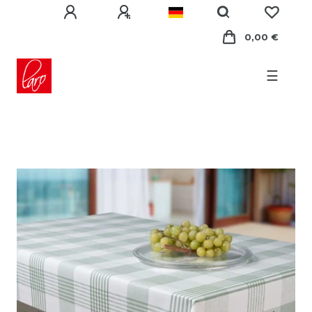
0,00 €
☰