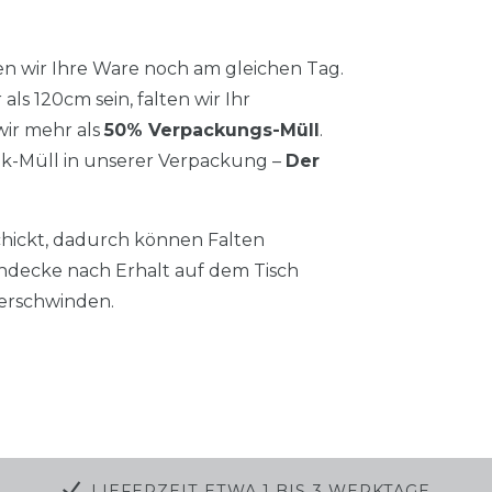
n wir Ihre Ware noch am gleichen Tag.
als 120cm sein, falten wir Ihr
ir mehr als
50% Verpackungs-Müll
.
tik-Müll in unserer Verpackung –
Der
chickt, dadurch können Falten
hdecke nach Erhalt auf dem Tisch
verschwinden.
LIEFERZEIT ETWA 1 BIS 3 WERKTAGE