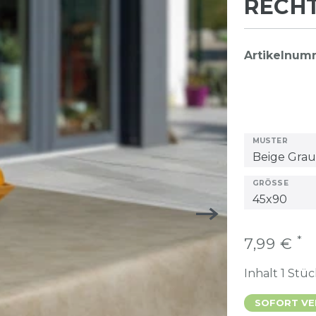
RECH
Artikelnu
MUSTER
GRÖSSE
*
7,99 €
Inhalt
1
Stüc
SOFORT VER