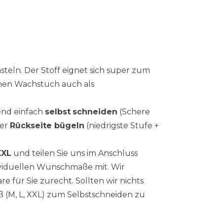
steln. Der Stoff eignet sich super zum
inen Wachstuch auch als
end einfach
selbst
schneiden
(Schere
der
Rückseite bügeln
(niedrigste Stufe +
XXL
und teilen Sie uns im Anschluss
ividuellen Wunschmaße mit. Wir
e für Sie zurecht. Sollten wir nichts
ß (M, L, XXL) zum Selbstschneiden zu