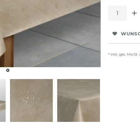
WUNSC
* inkl. ges. MwSt. 