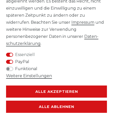
abgelehnt werden. Es besteht das Recht, nicht
einzuwilligen und die Einwilligung zu einem
06233-7705680
späteren Zeitpunkt zu ändern oder zu
info@laro-shop.de
widerrufen. Beachten Sie unser
Impressum
und
Montag - Freitag, 09:00 - 17:00
weitere Hinweise zur Verwendung
personenbezogener Daten in unserer
Daten­
schutz­erklärung
.
Essenziell
Widerrufs­recht
Impressum
PayPal
Funktional
Weitere Einstellungen
Daten­schutz­erklärung
AGB
ALLE AKZEPTIEREN
ALLE ABLEHNEN