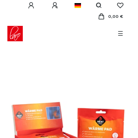
0,00 €
☰