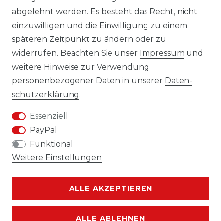
Laro-Shop.de
abgelehnt werden. Es besteht das Recht, nicht
einzuwilligen und die Einwilligung zu einem
06233-7705680
späteren Zeitpunkt zu ändern oder zu
info@laro-shop.de
widerrufen. Beachten Sie unser
Impressum
und
Montag - Freitag, 09:00 - 17:00
weitere Hinweise zur Verwendung
personenbezogener Daten in unserer
Daten­
schutz­erklärung
.
Essenziell
Widerrufs­recht
Impressum
PayPal
Funktional
Weitere Einstellungen
Daten­schutz­erklärung
AGB
ALLE AKZEPTIEREN
ALLE ABLEHNEN