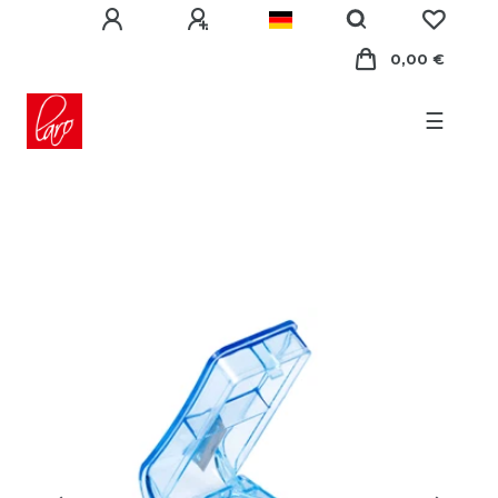
0,00 €
☰