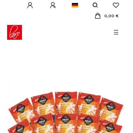
0,00 €
☰