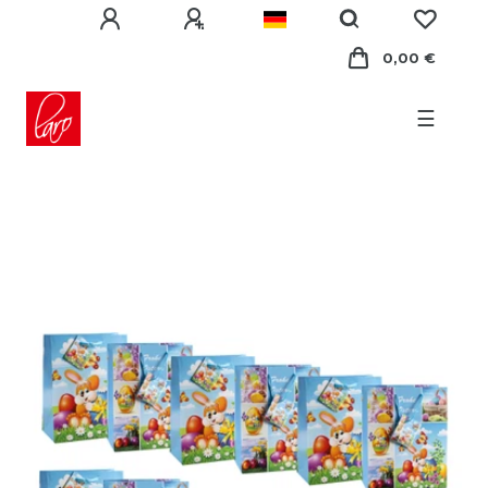
0,00 €
☰