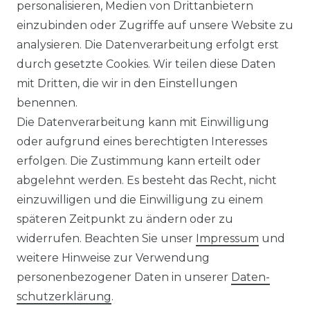
personalisieren, Medien von Drittanbietern
einzubinden oder Zugriffe auf unsere Website zu
LIEFERZEIT ETWA 1 BIS 3 WERKTAGE
analysieren. Die Datenverarbeitung erfolgt erst
durch gesetzte Cookies. Wir teilen diese Daten
mit Dritten, die wir in den Einstellungen
14 TAGE RÜCKGABERECHT
benennen.
Die Datenverarbeitung kann mit Einwilligung
oder aufgrund eines berechtigten Interesses
erfolgen. Die Zustimmung kann erteilt oder
Laro-Shop.de
abgelehnt werden. Es besteht das Recht, nicht
einzuwilligen und die Einwilligung zu einem
06233-7705680
späteren Zeitpunkt zu ändern oder zu
info@laro-shop.de
widerrufen. Beachten Sie unser
Impressum
und
Montag - Freitag, 09:00 - 17:00
weitere Hinweise zur Verwendung
personenbezogener Daten in unserer
Daten­
schutz­erklärung
.