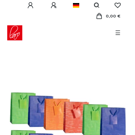
0,00 €
☰