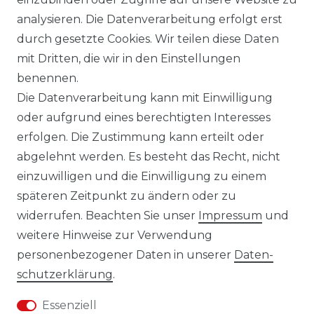
LIEFERZEIT ETWA 1 BIS 3 WERKTAGE
analysieren. Die Datenverarbeitung erfolgt erst
durch gesetzte Cookies. Wir teilen diese Daten
mit Dritten, die wir in den Einstellungen
14 TAGE RÜCKGABERECHT
benennen.
Die Datenverarbeitung kann mit Einwilligung
oder aufgrund eines berechtigten Interesses
erfolgen. Die Zustimmung kann erteilt oder
Laro-Shop.de
abgelehnt werden. Es besteht das Recht, nicht
einzuwilligen und die Einwilligung zu einem
06233-7705680
späteren Zeitpunkt zu ändern oder zu
info@laro-shop.de
widerrufen. Beachten Sie unser
Impressum
und
Montag - Freitag, 09:00 - 17:00
weitere Hinweise zur Verwendung
personenbezogener Daten in unserer
Daten­
schutz­erklärung
.
Essenziell