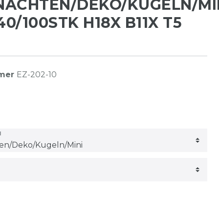
NACHTEN/DEKO/KUGELN/MI
40/100STK H18X B11X T5
mmer
EZ-202-10
N