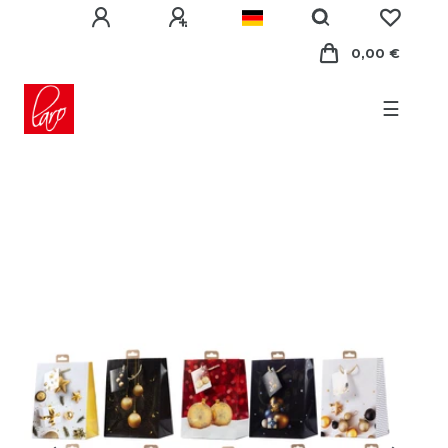
0,00 €
☰