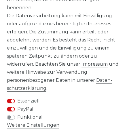
14 TAGE RÜCKGABERECHT
benennen.
Die Datenverarbeitung kann mit Einwilligung
oder aufgrund eines berechtigten Interesses
erfolgen. Die Zustimmung kann erteilt oder
Laro-Shop.de
abgelehnt werden. Es besteht das Recht, nicht
einzuwilligen und die Einwilligung zu einem
06233-7705680
späteren Zeitpunkt zu ändern oder zu
info@laro-shop.de
widerrufen. Beachten Sie unser
Impressum
und
Montag - Freitag, 09:00 - 17:00
weitere Hinweise zur Verwendung
personenbezogener Daten in unserer
Daten­
schutz­erklärung
.
Essenziell
Widerrufs­recht
Impressum
PayPal
Funktional
Weitere Einstellungen