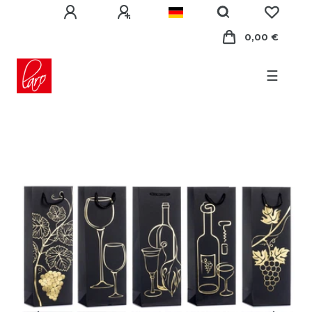
0,00 €
☰