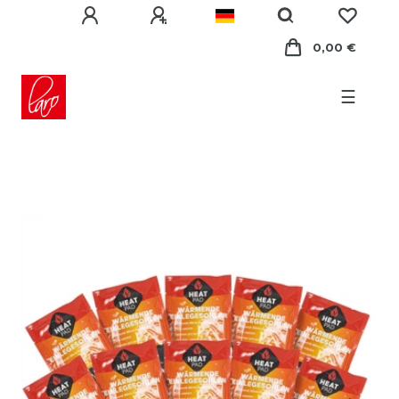
0,00 €
☰