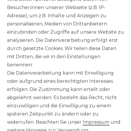
Besucher:innen unserer Webseite (z.B. IP-
Adresse), um z.B. Inhalte und Anzeigen zu
KOSTENLOSER & SCHNELLER VERSAND
personalisieren, Medien von Drittanbietern
einzubinden oder Zugriffe auf unsere Website zu
LIEFERZEIT ETWA 1 BIS 3 WERKTAGE
analysieren. Die Datenverarbeitung erfolgt erst
durch gesetzte Cookies. Wir teilen diese Daten
mit Dritten, die wir in den Einstellungen
14 TAGE RÜCKGABERECHT
benennen.
Die Datenverarbeitung kann mit Einwilligung
oder aufgrund eines berechtigten Interesses
erfolgen. Die Zustimmung kann erteilt oder
Laro-Shop.de
abgelehnt werden. Es besteht das Recht, nicht
einzuwilligen und die Einwilligung zu einem
06233-7705680
späteren Zeitpunkt zu ändern oder zu
info@laro-shop.de
widerrufen. Beachten Sie unser
Impressum
und
Montag - Freitag, 09:00 - 17:00
weitere Hinweise zur Verwendung