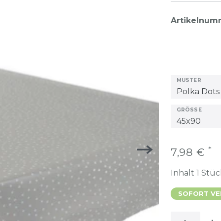
Artikelnu
MUSTER
GRÖSSE
*
7,98 €
Inhalt
1
Stüc
SOFORT VER