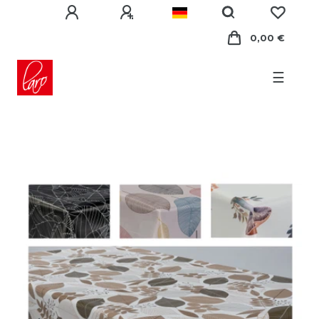
0,00 €
☰