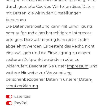
durch gesetzte Cookies. Wir teilen diese Daten
mit Dritten, die wir in den Einstellungen
14 TAGE RÜCKGABERECHT
benennen.
Die Datenverarbeitung kann mit Einwilligung
oder aufgrund eines berechtigten Interesses
erfolgen. Die Zustimmung kann erteilt oder
Laro-Shop.de
abgelehnt werden. Es besteht das Recht, nicht
einzuwilligen und die Einwilligung zu einem
06233-7705680
späteren Zeitpunkt zu ändern oder zu
info@laro-shop.de
widerrufen. Beachten Sie unser
Impressum
und
Montag - Freitag, 09:00 - 17:00
weitere Hinweise zur Verwendung
personenbezogener Daten in unserer
Daten­
schutz­erklärung
.
Essenziell
Widerrufs­recht
Impressum
PayPal