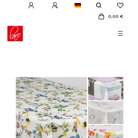
0,00 €
☰