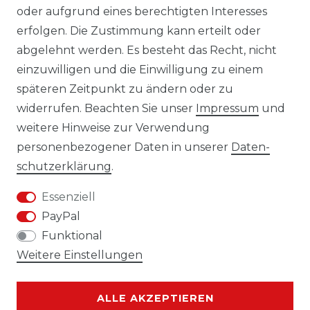
oder aufgrund eines berechtigten Interesses
erfolgen. Die Zustimmung kann erteilt oder
Laro-Shop.de
abgelehnt werden. Es besteht das Recht, nicht
einzuwilligen und die Einwilligung zu einem
06233-7705680
späteren Zeitpunkt zu ändern oder zu
info@laro-shop.de
widerrufen. Beachten Sie unser
Impressum
und
Montag - Freitag, 09:00 - 17:00
weitere Hinweise zur Verwendung
personenbezogener Daten in unserer
Daten­
schutz­erklärung
.
Essenziell
Widerrufs­recht
Impressum
PayPal
Funktional
Weitere Einstellungen
Daten­schutz­erklärung
AGB
ALLE AKZEPTIEREN