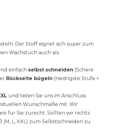
steln. Der Stoff eignet sich super zum
inen Wachstuch auch als
end einfach
selbst
schneiden
(Schere
der
Rückseite bügeln
(niedrigste Stufe +
XXL
und teilen Sie uns im Anschluss
ividuellen Wunschmaße mit. Wir
e für Sie zurecht. Sollten wir nichts
ß (M, L, XXL) zum Selbstschneiden zu