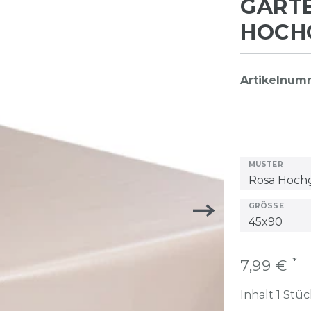
GART
HOCH
Artikelnu
MUSTER
GRÖSSE
*
7,99 €
Inhalt
1
Stüc