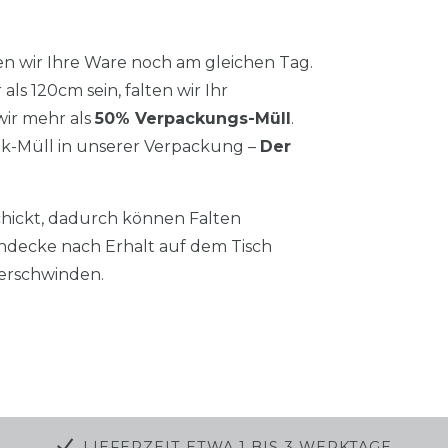
n wir Ihre Ware noch am gleichen Tag.
als 120cm sein, falten wir Ihr
ir mehr als
50% Verpackungs-Müll
.
tik-Müll in unserer Verpackung –
Der
chickt, dadurch können Falten
hdecke nach Erhalt auf dem Tisch
verschwinden.
LIEFERZEIT ETWA 1 BIS 3 WERKTAGE