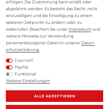
erfolgen. Die Zustimmung kann erteilt oder
Laro-Shop.de
abgelehnt werden. Es besteht das Recht, nicht
einzuwilligen und die Einwilligung zu einem
06233-7705680
späteren Zeitpunkt zu ändern oder zu
info@laro-shop.de
widerrufen. Beachten Sie unser
Impressum
und
Montag - Freitag, 09:00 - 17:00
weitere Hinweise zur Verwendung
personenbezogener Daten in unserer
Daten­
schutz­erklärung
.
Essenziell
Widerrufs­recht
Impressum
PayPal
Funktional
Weitere Einstellungen
Daten­schutz­erklärung
AGB
ALLE AKZEPTIEREN