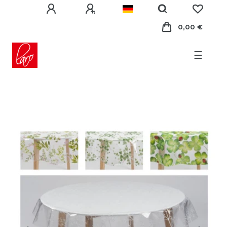
0,00 €
☰