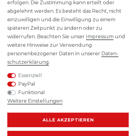
erfolgen. Die Zustimmung kann erteilt oder
Laro-Shop.de
abgelehnt werden. Es besteht das Recht, nicht
einzuwilligen und die Einwilligung zu einem
06233-7705680
späteren Zeitpunkt zu ändern oder zu
info@laro-shop.de
widerrufen. Beachten Sie unser
Impressum
und
Montag - Freitag, 09:00 - 17:00
weitere Hinweise zur Verwendung
personenbezogener Daten in unserer
Daten­
schutz­erklärung
.
Essenziell
Widerrufs­recht
Impressum
PayPal
Funktional
Weitere Einstellungen
Daten­schutz­erklärung
AGB
ALLE AKZEPTIEREN