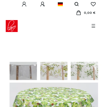
0,00 €
☰