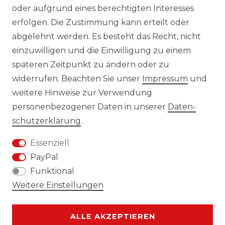
oder aufgrund eines berechtigten Interesses
erfolgen. Die Zustimmung kann erteilt oder
Laro-Shop.de
abgelehnt werden. Es besteht das Recht, nicht
einzuwilligen und die Einwilligung zu einem
06233-7705680
späteren Zeitpunkt zu ändern oder zu
info@laro-shop.de
widerrufen. Beachten Sie unser
Impressum
und
Montag - Freitag, 09:00 - 17:00
weitere Hinweise zur Verwendung
personenbezogener Daten in unserer
Daten­
schutz­erklärung
.
Essenziell
Widerrufs­recht
Impressum
PayPal
Funktional
Weitere Einstellungen
Daten­schutz­erklärung
AGB
ALLE AKZEPTIEREN