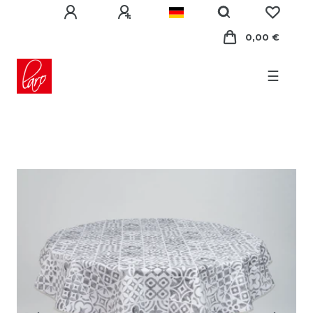
0,00 €
☰