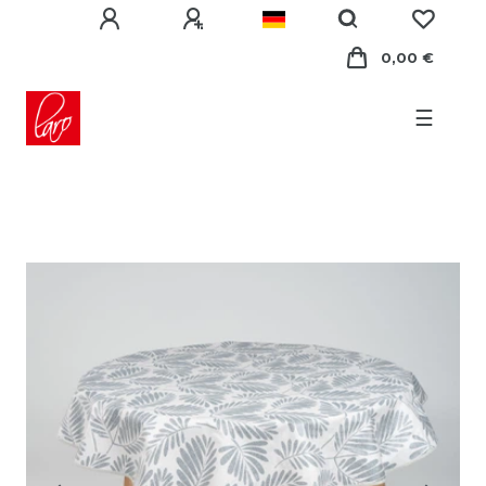
0,00 €
☰