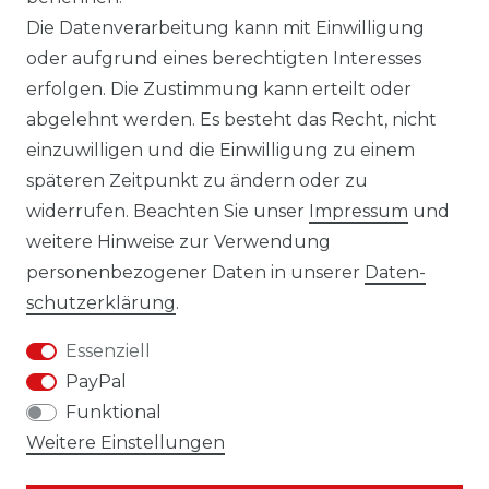
Die Datenverarbeitung kann mit Einwilligung
oder aufgrund eines berechtigten Interesses
erfolgen. Die Zustimmung kann erteilt oder
Laro-Shop.de
abgelehnt werden. Es besteht das Recht, nicht
einzuwilligen und die Einwilligung zu einem
06233-7705680
späteren Zeitpunkt zu ändern oder zu
info@laro-shop.de
widerrufen. Beachten Sie unser
Impressum
und
Montag - Freitag, 09:00 - 17:00
weitere Hinweise zur Verwendung
personenbezogener Daten in unserer
Daten­
schutz­erklärung
.
Essenziell
Widerrufs­recht
Impressum
PayPal
Funktional
Weitere Einstellungen