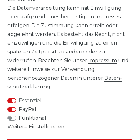
Die Datenverarbeitung kann mit Einwilligung
oder aufgrund eines berechtigten Interesses
erfolgen. Die Zustimmung kann erteilt oder
Laro-Shop.de
abgelehnt werden. Es besteht das Recht, nicht
einzuwilligen und die Einwilligung zu einem
06233-7705680
späteren Zeitpunkt zu ändern oder zu
info@laro-shop.de
widerrufen. Beachten Sie unser
Impressum
und
Montag - Freitag, 09:00 - 17:00
weitere Hinweise zur Verwendung
personenbezogener Daten in unserer
Daten­
schutz­erklärung
.
Essenziell
Widerrufs­recht
Impressum
PayPal
Funktional
Weitere Einstellungen