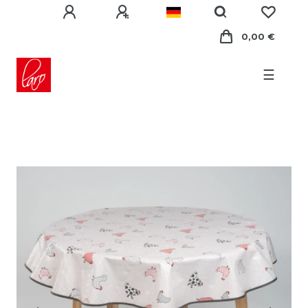
0,00 €
☰