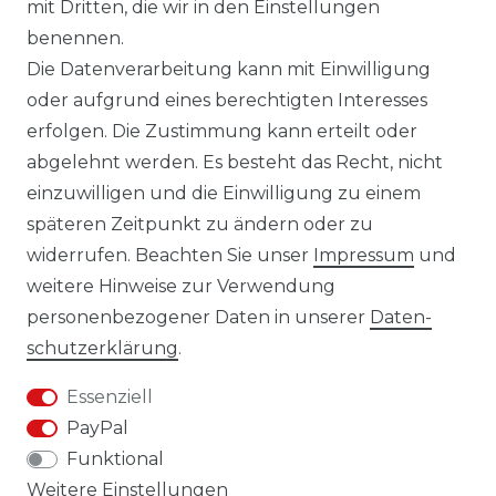
mit Dritten, die wir in den Einstellungen
14 TAGE RÜCKGABERECHT
benennen.
Die Datenverarbeitung kann mit Einwilligung
oder aufgrund eines berechtigten Interesses
erfolgen. Die Zustimmung kann erteilt oder
Laro-Shop.de
abgelehnt werden. Es besteht das Recht, nicht
einzuwilligen und die Einwilligung zu einem
06233-7705680
späteren Zeitpunkt zu ändern oder zu
info@laro-shop.de
widerrufen. Beachten Sie unser
Impressum
und
Montag - Freitag, 09:00 - 17:00
weitere Hinweise zur Verwendung
personenbezogener Daten in unserer
Daten­
schutz­erklärung
.
Essenziell
Widerrufs­recht
Impressum
PayPal
Funktional
Weitere Einstellungen