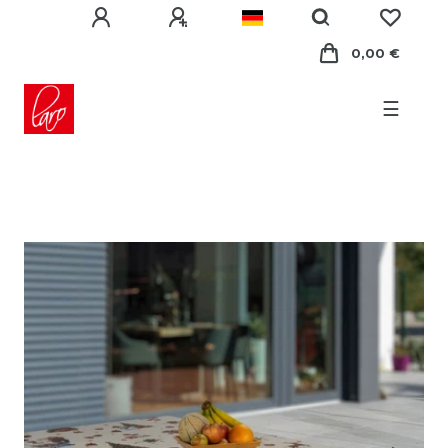
0,00 €
☰