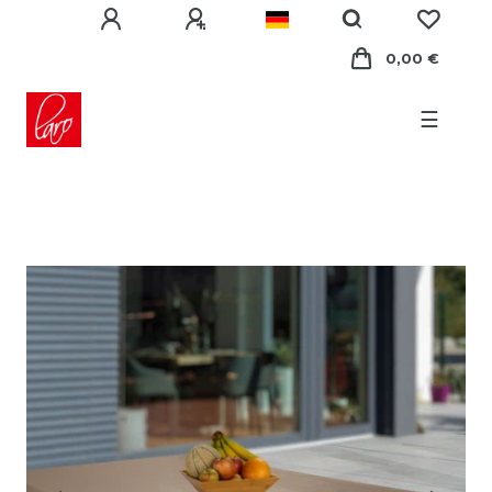
0,00 €
☰