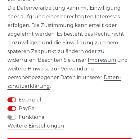
Die Datenverarbeitung kann mit Einwilligung
oder aufgrund eines berechtigten Interesses
erfolgen. Die Zustimmung kann erteilt oder
Laro-Shop.de
abgelehnt werden. Es besteht das Recht, nicht
einzuwilligen und die Einwilligung zu einem
06233-7705680
späteren Zeitpunkt zu ändern oder zu
info@laro-shop.de
widerrufen. Beachten Sie unser
Impressum
und
Montag - Freitag, 09:00 - 17:00
weitere Hinweise zur Verwendung
personenbezogener Daten in unserer
Daten­
schutz­erklärung
.
Essenziell
Widerrufs­recht
Impressum
PayPal
Funktional
Weitere Einstellungen