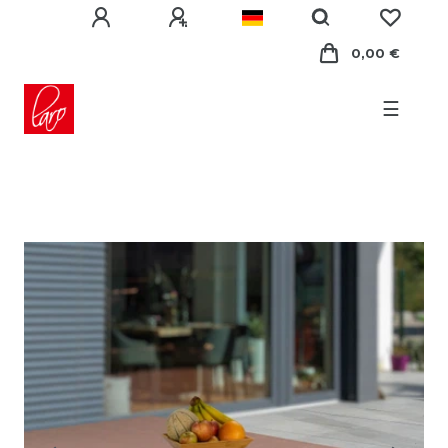
0,00 €
☰