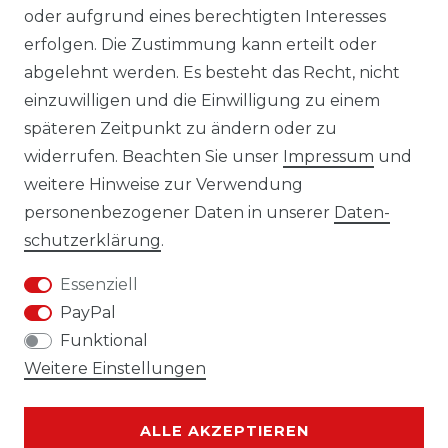
oder aufgrund eines berechtigten Interesses
erfolgen. Die Zustimmung kann erteilt oder
Laro-Shop.de
abgelehnt werden. Es besteht das Recht, nicht
einzuwilligen und die Einwilligung zu einem
06233-7705680
späteren Zeitpunkt zu ändern oder zu
info@laro-shop.de
widerrufen. Beachten Sie unser
Impressum
und
Montag - Freitag, 09:00 - 17:00
weitere Hinweise zur Verwendung
personenbezogener Daten in unserer
Daten­
schutz­erklärung
.
Essenziell
Widerrufs­recht
Impressum
PayPal
Funktional
Weitere Einstellungen
Daten­schutz­erklärung
AGB
ALLE AKZEPTIEREN