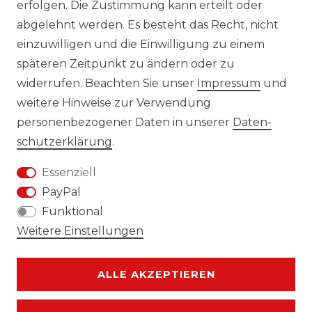
erfolgen. Die Zustimmung kann erteilt oder
Laro-Shop.de
abgelehnt werden. Es besteht das Recht, nicht
einzuwilligen und die Einwilligung zu einem
06233-7705680
späteren Zeitpunkt zu ändern oder zu
info@laro-shop.de
widerrufen. Beachten Sie unser
Impressum
und
Montag - Freitag, 09:00 - 17:00
weitere Hinweise zur Verwendung
personenbezogener Daten in unserer
Daten­
schutz­erklärung
.
Essenziell
Widerrufs­recht
Impressum
PayPal
Funktional
Weitere Einstellungen
Daten­schutz­erklärung
AGB
ALLE AKZEPTIEREN