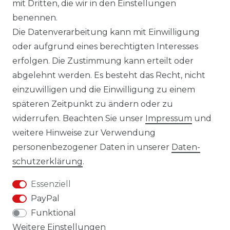
mit Dritten, die wir in den Einstellungen
14 TAGE RÜCKGABERECHT
benennen.
Die Datenverarbeitung kann mit Einwilligung
oder aufgrund eines berechtigten Interesses
erfolgen. Die Zustimmung kann erteilt oder
Laro-Shop.de
abgelehnt werden. Es besteht das Recht, nicht
einzuwilligen und die Einwilligung zu einem
06233-7705680
späteren Zeitpunkt zu ändern oder zu
info@laro-shop.de
widerrufen. Beachten Sie unser
Impressum
und
Montag - Freitag, 09:00 - 17:00
weitere Hinweise zur Verwendung
personenbezogener Daten in unserer
Daten­
schutz­erklärung
.
Essenziell
Widerrufs­recht
Impressum
PayPal
Funktional
Weitere Einstellungen