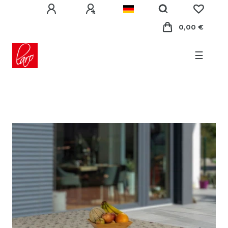
0,00 €
☰