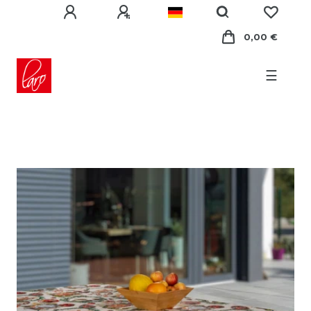
0,00 €
☰