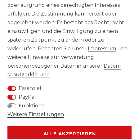
oder aufgrund eines berechtigten Interesses
erfolgen. Die Zustimmung kann erteilt oder
Laro-Shop.de
abgelehnt werden. Es besteht das Recht, nicht
einzuwilligen und die Einwilligung zu einem
06233-7705680
späteren Zeitpunkt zu ändern oder zu
info@laro-shop.de
widerrufen. Beachten Sie unser
Impressum
und
Montag - Freitag, 09:00 - 17:00
weitere Hinweise zur Verwendung
personenbezogener Daten in unserer
Daten­
schutz­erklärung
.
Essenziell
Widerrufs­recht
Impressum
PayPal
Funktional
Weitere Einstellungen
Daten­schutz­erklärung
AGB
ALLE AKZEPTIEREN