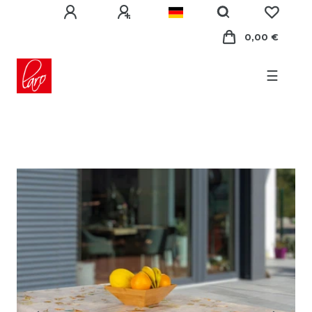
0,00 €
☰