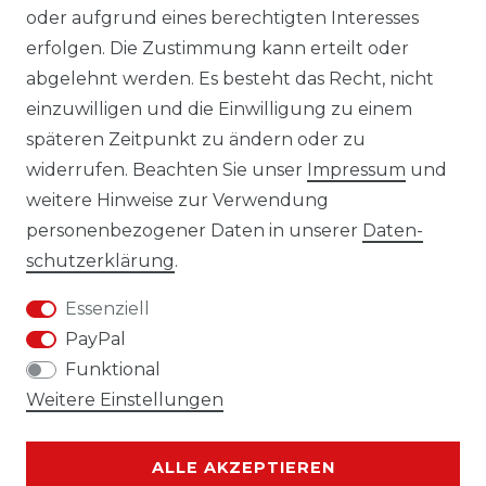
oder aufgrund eines berechtigten Interesses
erfolgen. Die Zustimmung kann erteilt oder
Laro-Shop.de
abgelehnt werden. Es besteht das Recht, nicht
einzuwilligen und die Einwilligung zu einem
06233-7705680
späteren Zeitpunkt zu ändern oder zu
info@laro-shop.de
widerrufen. Beachten Sie unser
Impressum
und
Montag - Freitag, 09:00 - 17:00
weitere Hinweise zur Verwendung
personenbezogener Daten in unserer
Daten­
schutz­erklärung
.
Essenziell
Widerrufs­recht
Impressum
PayPal
Funktional
Weitere Einstellungen
Daten­schutz­erklärung
AGB
ALLE AKZEPTIEREN