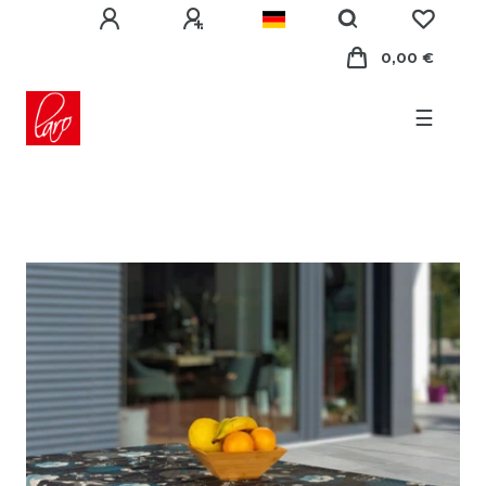
0,00 €
☰