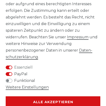
oder aufgrund eines berechtigten Interesses
erfolgen. Die Zustimmung kann erteilt oder
Laro-Shop.de
abgelehnt werden. Es besteht das Recht, nicht
einzuwilligen und die Einwilligung zu einem
06233-7705680
späteren Zeitpunkt zu ändern oder zu
info@laro-shop.de
widerrufen. Beachten Sie unser
Impressum
und
Montag - Freitag, 09:00 - 17:00
weitere Hinweise zur Verwendung
personenbezogener Daten in unserer
Daten­
schutz­erklärung
.
Essenziell
Widerrufs­recht
Impressum
PayPal
Funktional
Weitere Einstellungen
Daten­schutz­erklärung
AGB
ALLE AKZEPTIEREN