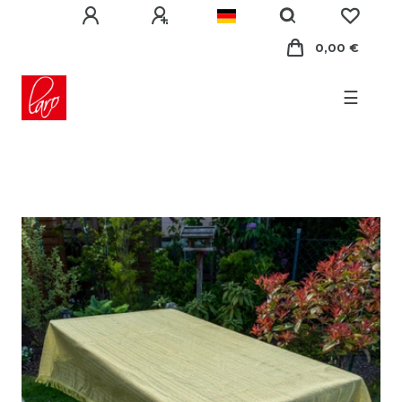
0,00 €
☰