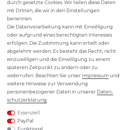
durch gesetzte Cookies. Wir teilen diese Daten
mit Dritten, die wir in den Einstellungen
14 TAGE RÜCKGABERECHT
benennen.
Die Datenverarbeitung kann mit Einwilligung
oder aufgrund eines berechtigten Interesses
erfolgen. Die Zustimmung kann erteilt oder
Laro-Shop.de
abgelehnt werden. Es besteht das Recht, nicht
einzuwilligen und die Einwilligung zu einem
06233-7705680
späteren Zeitpunkt zu ändern oder zu
info@laro-shop.de
widerrufen. Beachten Sie unser
Impressum
und
Montag - Freitag, 09:00 - 17:00
weitere Hinweise zur Verwendung
personenbezogener Daten in unserer
Daten­
schutz­erklärung
.
Essenziell
Widerrufs­recht
Impressum
PayPal
Funktional